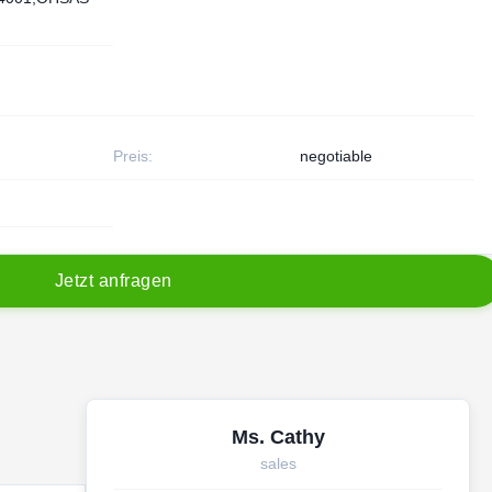
Preis:
negotiable
J
e
t
z
t
a
n
f
r
a
g
e
n
Ms. Cathy
sales