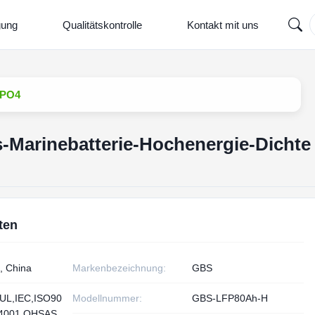
gung
Qualitätskontrolle
Kontakt mit uns
FePO4
us-Marinebatterie-Hochenergie-Dichte
ten
, China
Markenbezeichnung:
GBS
UL,IEC,ISO90
Modellnummer:
GBS-LFP80Ah-H
14001,OHSAS