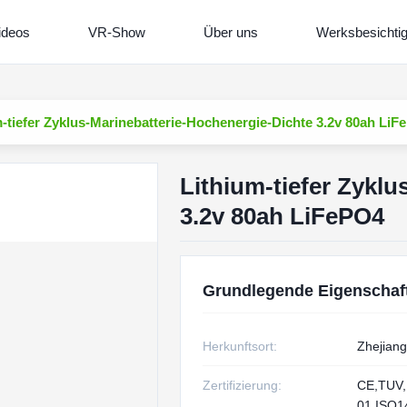
ideos
VR-Show
Über uns
Werksbesichti
m-tiefer Zyklus-Marinebatterie-Hochenergie-Dichte 3.2v 80ah Li
Lithium-tiefer Zykl
3.2v 80ah LiFePO4
Grundlegende Eigenschaf
Herkunftsort:
Zhejiang
Zertifizierung:
CE,TUV,
01,ISO