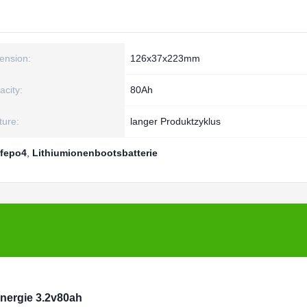
ension:
126x37x223mm
acity:
80Ah
ture:
langer Produktzyklus
ifepo4
,
Lithiumionenbootsbatterie
nergie 3.2v80ah