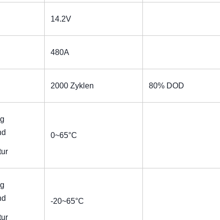
14.2V
480A
2000 Zyklen
80% DOD
ng
nd
0~65°C
ur
ng
nd
-20~65°C
ur