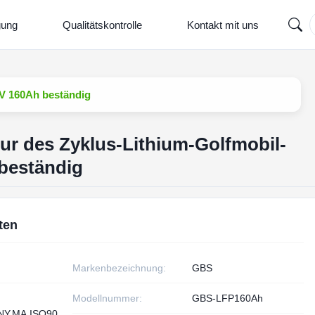
gung
Qualitätskontrolle
Kontakt mit uns
2V 160Ah beständig
ur des Zyklus-Lithium-Golfmobil-
beständig
ten
Markenbezeichnung:
GBS
Modellnummer:
GBS-LFP160Ah
NY,MA,ISO90