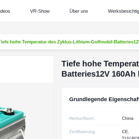
ideos
VR-Show
Über uns
Werksbesichti
Tiefe hohe Temperatur des Zyklus-Lithium-Golfmobil-Batteries1
Tiefe hohe Temperat
Batteries12V 160Ah 
Grundlegende Eigenschaf
Herkunftsort:
China
Zertifizierung:
CE,
TUV,PO