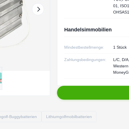
01, ISO
OHSAS1
Handelsimmobilien
Mindestbestellmenge:
1 Stück
Zahlungsbedingungen:
L/C, D/A,
Western
MoneyG
mgolf-Buggybatterien
Lithiumgolfmobilbatterien