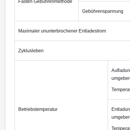
Fasten Gebührenmethode
Gebührenspannung
Maximaler ununterbrochener Entladestrom
Zyklusleben
Aufladu
umgebe
Temperat
Betriebstemperatur
Entladu
umgebe
Temperat