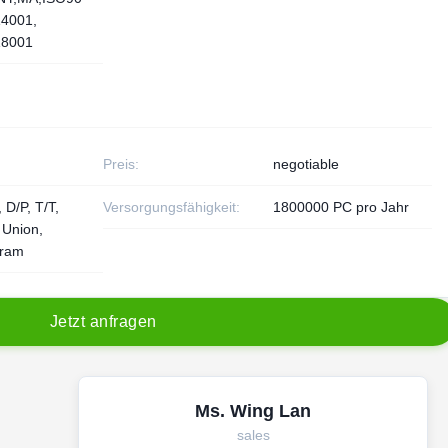
14001,
8001
Preis:
negotiable
 D/P, T/T,
Versorgungsfähigkeit:
1800000 PC pro Jahr
 Union,
ram
J
e
t
z
t
a
n
f
r
a
g
e
n
Ms. Wing Lan
sales