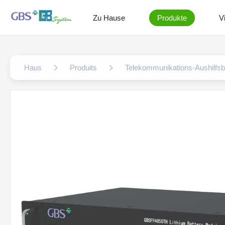
Zu Hause
Produkte
V
Haus
Produits
Telekommunikations-Aushilfsba