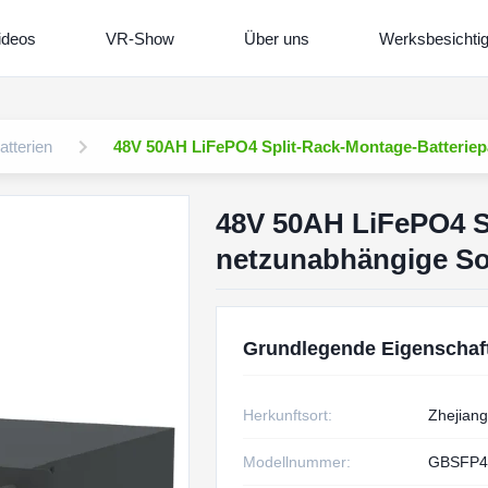
ideos
VR-Show
Über uns
Werksbesichti
tterien
48V 50AH LiFePO4 Split-Rack-Montage-Batteriep
48V 50AH LiFePO4 Sp
netzunabhängige So
Grundlegende Eigenschaf
Herkunftsort:
Zhejiang
Modellnummer:
GBSFP4