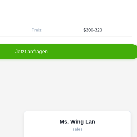
Preis:
$300-320
J
e
t
z
t
a
n
f
r
a
g
e
n
Ms. Wing Lan
sales