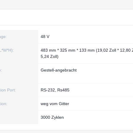
age:
48 V
L*W*H):
483 mm * 325 mm * 133 mm (19,02 Zoll * 12,80 Z
5,24 Zoll)
:
Gestell-angebracht
on Port:
RS-232, Rs485
ion:
weg vom Gitter
3000 Zyklen