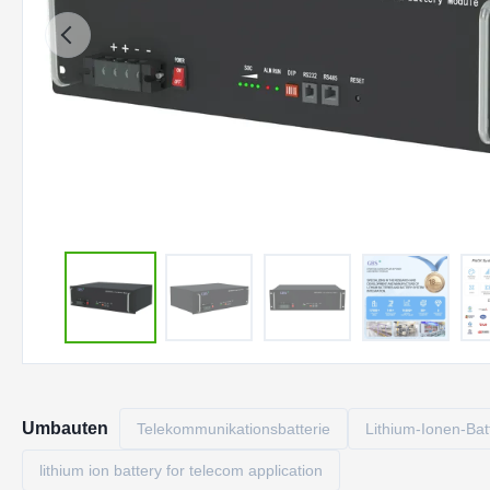
Umbauten
Telekommunikationsbatterie
Lithium-Ionen-Ba
lithium ion battery for telecom application