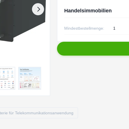
Handelsimmobilien
Mindestbestellmenge:
1
tterie für Telekommunikationsanwendung