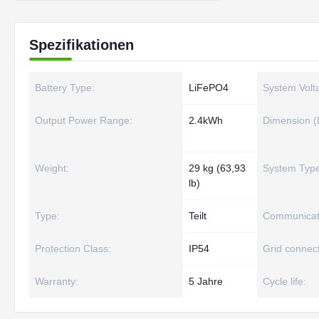
Spezifikationen
Battery Type:
LiFePO4
System Volt
Output Power Range:
2.4kWh
Dimension (
Weight:
29 kg (63,93
System Type
lb)
Type:
Teilt
Communicati
Protection Class:
IP54
Grid connect
Warranty:
5 Jahre
Cycle life: