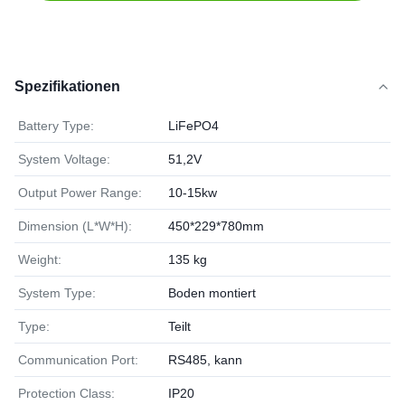
Spezifikationen
Battery Type:
LiFePO4
System Voltage:
51,2V
Output Power Range:
10-15kw
Dimension (L*W*H):
450*229*780mm
Weight:
135 kg
System Type:
Boden montiert
Type:
Teilt
Communication Port:
RS485, kann
Protection Class:
IP20