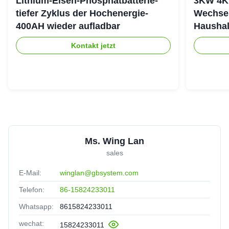
Lithium-Eisen-Phosphatbatterie-
3KW 4K
tiefer Zyklus der Hochenergie-
Wechsel
400AH wieder aufladbar
Haushal
stapeln
Kontakt jetzt
Ms. Wing Lan
sales
E-Mail:
winglan@gbsystem.com
Telefon:
86-15824233011
Whatsapp:
8615824233011
wechat:
15824233011