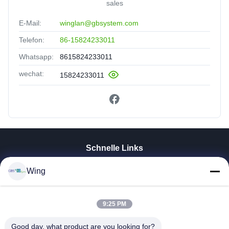
sales
E-Mail:
winglan@gbsystem.com
Telefon:
86-15824233011
Whatsapp:
8615824233011
wechat:
15824233011
Schnelle Links
Zu Hause
Wing
Produkte
Videos
VR-Show
9:25 PM
Über Uns
Good day, what product are you looking for?