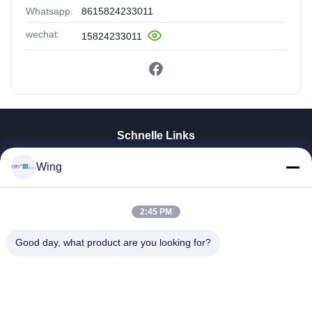
Whatsapp:
8615824233011
wechat:
15824233011
Schnelle Links
Zu Hause
Wing
Produkte
Videos
VR-Show
2:45 PM
Über Uns
Good day, what product are you looking for?
Werksbesichtigung
Qualitätskontrolle
Kontakt Mit Uns
Bitte Um Ein Angebot