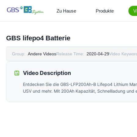
Zu Hause
Produkte
V
GBS lifepo4 Batterie
Group:
Andere Videos
Release Time:
2020-04-29
Video Keywor
Video Description
Entdecken Sie die GBS-LFP200Ah-B Lifepo4 Lithium Marin
USV und mehr. Mit 200Ah Kapazität, Schnellladung und e