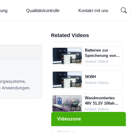
gung
Qualitätskontrolle
Kontakt mit uns
Related Videos
Batterien zur
Speicherung von
Solarenergie von 10
00:15
Andere Videos
KWh
5KWH
ergiesysteme,
Andere Videos
00:15
lle Anwendungen.
Wandmontiertes
48V 51.2V 100ah
Energiespeichersystem
02:25
Andere Videos
für Haushalte
Videozone
LiFePO4 Lithium-
Effizientes
Ionen-Batterie
LiFePO4-Akkupaket