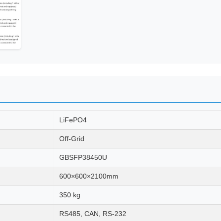
LiFePO4
Off-Grid
GBSFP38450U
600×600×2100mm
350 kg
RS485, CAN, RS-232