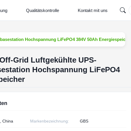
gung
Qualitätskontrolle
Kontakt mit uns
asestation Hochspannung LiFePO4 384V 50Ah Energiespeiche
f-Grid Luftgekühlte UPS-
estation Hochspannung LiFePO4
peicher
ten
, China
Markenbezeichnung:
GBS