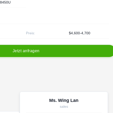
8450U
Preis:
$4,600-4,700
J
e
t
z
t
a
n
f
r
a
g
e
n
Ms. Wing Lan
sales