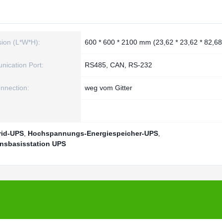
ion (L*W*H):
600 * 600 * 2100 mm (23,62 * 23,62 * 82,68 
ication Port:
RS485, CAN, RS-232
onnection:
weg vom Gitter
rid-UPS
,
Hochspannungs-Energiespeicher-UPS
,
onsbasisstation UPS