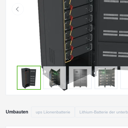
Umbauten
ups Liionenbatterie
Lithium-Batterie der unte