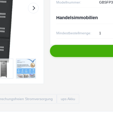
Modellnummer:
GBSFP3
Handelsimmobilien
Mindestbestellmenge:
1
rbrechungsfreien Stromversorgung
ups Akku