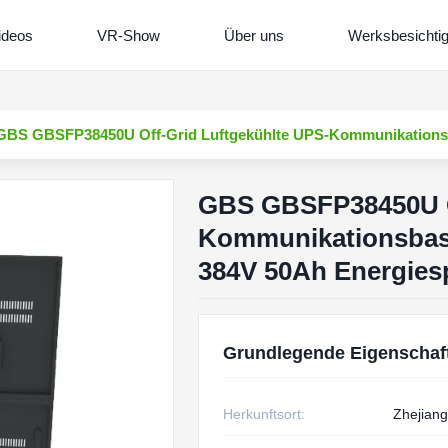
ideos
VR-Show
Über uns
Werksbesichti
GBS GBSFP38450U Off-Grid Luftgekühlte UPS-Kommunikationsb
GBS GBSFP38450U Of
Kommunikationsbas
384V 50Ah Energies
Grundlegende Eigenschaf
Herkunftsort:
Zhejiang