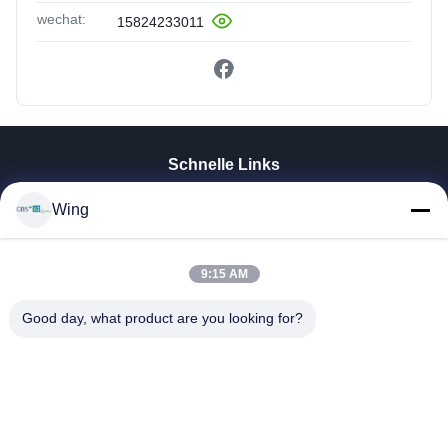
wechat:
15824233011
Schnelle Links
Zu Hause
Wing
Produkte
Videos
9:15 AM
VR-Show
Über Uns
Good day, what product are you looking for?
Werksbesichtigung
Qualitätskontrolle
Kontakt Mit Uns
Bitte Um Ein Angebot