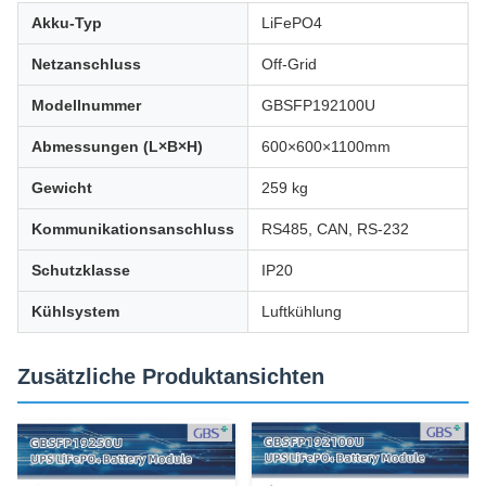
Akku-Typ
LiFePO4
Netzanschluss
Off-Grid
Modellnummer
GBSFP192100U
Abmessungen (L×B×H)
600×600×1100mm
Gewicht
259 kg
Kommunikationsanschluss
RS485, CAN, RS-232
Schutzklasse
IP20
Kühlsystem
Luftkühlung
Zusätzliche Produktansichten