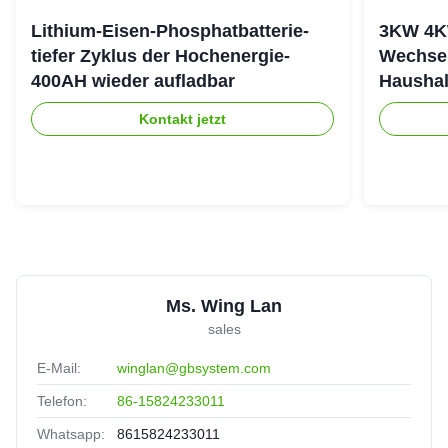
Lithium-Eisen-Phosphatbatterie-
3KW 4K
tiefer Zyklus der Hochenergie-
Wechsel
400AH wieder aufladbar
Haushal
stapeln
Kontakt jetzt
Ms. Wing Lan
sales
E-Mail:
winglan@gbsystem.com
Telefon:
86-15824233011
Whatsapp:
8615824233011